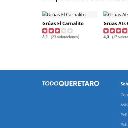
Grúas El Carnalito
Gruas Ats
3,1
4,3
(23 valoraciones)
(17 valor
Sob
Con
Avis
Pol
Polí