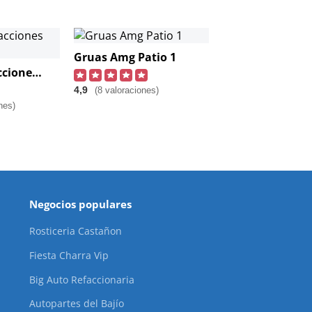
Gruas Amg Patio 1
Grúas Y Refacciones De San Juan
4,9
(8 valoraciones)
nes)
Negocios populares
Rosticeria Castañon
Fiesta Charra Vip
Big Auto Refaccionaria
Autopartes del Bajío