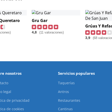
 Queretaro
Gru Gar
4,8
aciones)
(11 valoraciones)
3,9
(68 valoracio
re nosotros
Servicios populares
tacto
Taquerías
o legal
Antros
ítica de privacidad
Restaurantes
tica de cookies
Cantinas