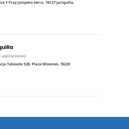
a Y Fray Junipero Serra, 76127 Juriquilla,
quilla
8 valoraciones)
orja Taboada 528, Plaza Misiones, 76220