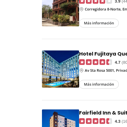
3.9
(4
Corregidora 8-Norte, Em
Más información
Hotel Fujitaya Qu
4.7
(8
Av Sta Rosa 5001, Privad
Más información
Fairfield Inn & Su
4.3
(1