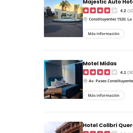
Majestic Auto Hot
4.2
(1
Constituyentes 1520, La 
Más información
Motel Midas
4.1
(3
Av. Paseo Constituyentes
Más información
Hotel Colibri Que