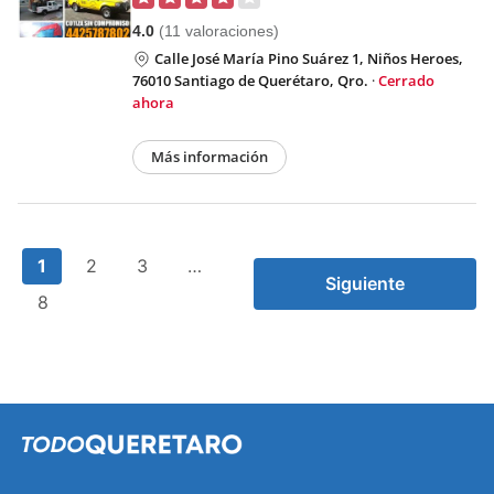
4.0
(11 valoraciones)
Calle José María Pino Suárez 1, Niños Heroes,
76010 Santiago de Querétaro, Qro.
·
Cerrado
ahora
Más información
1
2
3
…
Siguiente
8