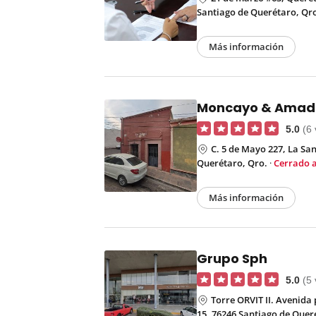
Santiago de Querétaro, Qr
Más información
Moncayo & Amadeu
5.0
(6
C. 5 de Mayo 227, La Sa
Querétaro, Qro.
·
Cerrado 
Más información
Grupo Sph
5.0
(5
Torre ORVIT II. Avenida
15, 76246 Santiago de Quer