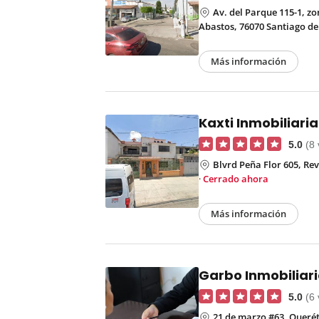
Av. del Parque 115-1, z
Abastos, 76070 Santiago de
Más información
Kaxti Inmobiliaria
5.0
(8
Blvrd Peña Flor 605, Re
·
Cerrado ahora
Más información
Garbo Inmobiliar
5.0
(6
21 de marzo #63, Querét