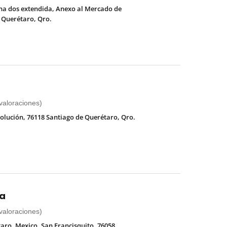
ona dos extendida, Anexo al Mercado de
 Querétaro, Qro.
 valoraciones)
volución, 76118 Santiago de Querétaro, Qro.
ia
 valoraciones)
aro, Mexico, San Francisquito, 76058