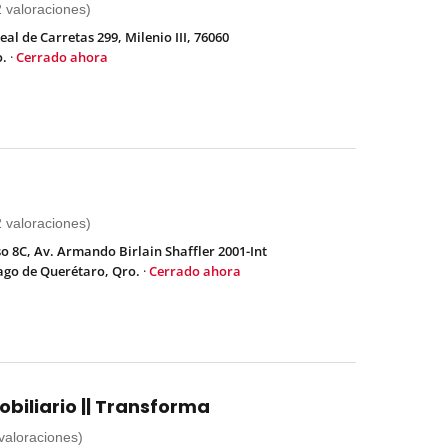
2 valoraciones)
l de Carretas 299, Milenio III, 76060
o.
·
Cerrado ahora
2 valoraciones)
so 8C, Av. Armando Birlain Shaffler 2001-Int
iago de Querétaro, Qro.
·
Cerrado ahora
biliario || Transforma
 valoraciones)