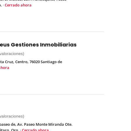
o.
·
Cerrado ahora
s Gestiones Inmobiliarias
 valoraciones)
nta Cruz, Centro, 76020 Santiago de
ahora
 valoraciones)
 paseo de, Av. Paseo Monte Miranda Ote.
étaro, Qro.
·
Cerrado ahora