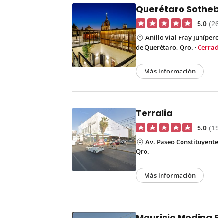
Querétaro Sotheby
5.0
(2
Anillo Vial Fray Juníper
de Querétaro, Qro.
·
Cerra
Más información
Terralia
5.0
(1
Av. Paseo Constituyente
Qro.
Más información
Mauricio Medina 