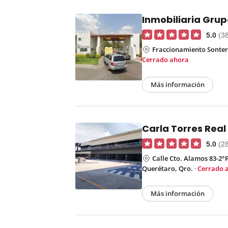
Inmobiliaria Grupo
5.0
(3
Fraccionamiento Sonter
Cerrado ahora
Más información
Carla Torres Real
5.0
(2
Calle Cto. Alamos 83-2°
Querétaro, Qro.
·
Cerrado 
Más información