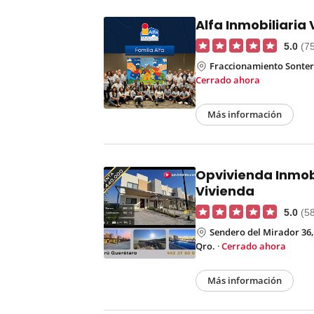
Alfa Inmobiliaria
5.0
(7
Fraccionamiento Sonter
Cerrado ahora
Más información
Opvivienda Inmobi
Vivienda
5.0
(5
Sendero del Mirador 36,
Qro.
·
Cerrado ahora
Más información