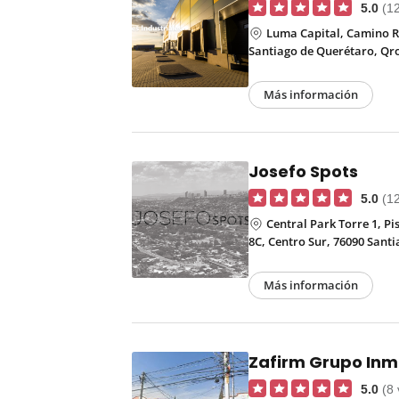
5.0
(1
Luma Capital, Camino Rea
Santiago de Querétaro, Qr
Más información
Josefo Spots
5.0
(1
Central Park Torre 1, Pi
8C, Centro Sur, 76090 Sant
Más información
Zafirm Grupo Inmo
5.0
(8