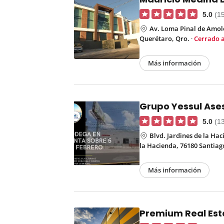
5.0
(1
Av. Loma Pinal de Amole
Querétaro, Qro.
·
Cerrado 
Más información
Grupo Yessul Ases
5.0
(1
Blvd. Jardines de la Hac
la Hacienda, 76180 Santiag
Más información
Premium Real Est