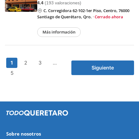
4.4
(193 valoraciones)
C. Corregidora 62-102-1er Piso, Centro, 76000
Santiago de Querétaro, Qro.
·
Cerrado ahora
Más información
1
2
3
…
Siguiente
5
Sobre nosotros