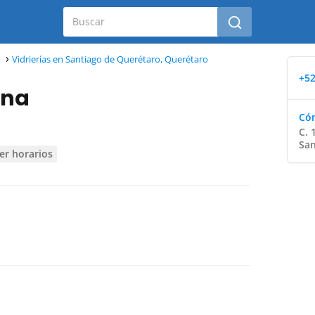
Vidrierías en Santiago de Querétaro, Querétaro
+52
ana
Cóm
C. 
San
er horarios