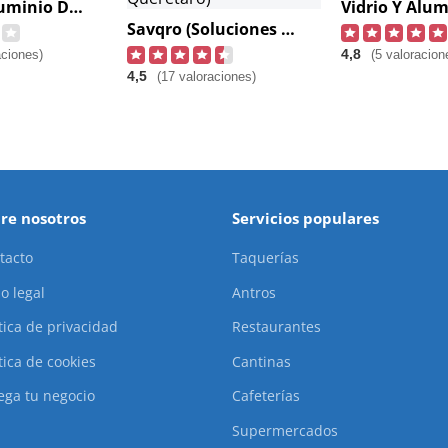
Vidrio Y Aluminio Del Parque.
Savqro (Soluciones En Aluminio Y Vidrio De Querétaro)
4,8
aciones)
(5 valoracion
4,5
(17 valoraciones)
re nosotros
Servicios populares
tacto
Taquerías
o legal
Antros
ítica de privacidad
Restaurantes
tica de cookies
Cantinas
ega tu negocio
Cafeterías
Supermercados