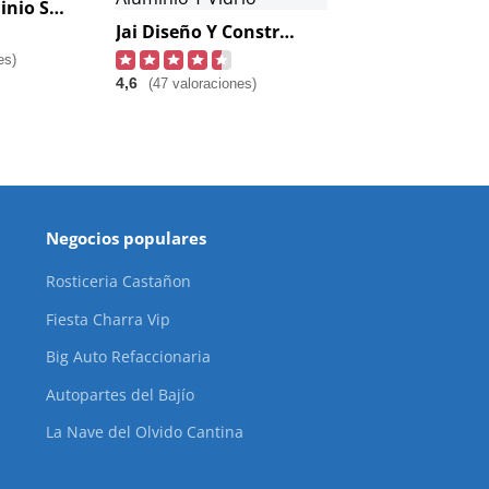
Vidrio Y Aluminio San Francisco
Jai Diseño Y Construcción En Aluminio Y Vidrio
es)
4,6
(47 valoraciones)
Negocios populares
Rosticeria Castañon
Fiesta Charra Vip
Big Auto Refaccionaria
Autopartes del Bajío
La Nave del Olvido Cantina