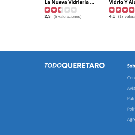
La Nueva Vidrieria Del Bajio
2,3
4,1
(6 valoraciones)
(17 valor
Sob
Con
Avis
Pol
Polí
Agr