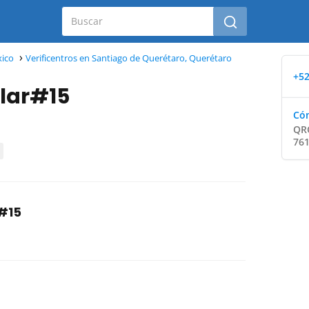
xico
Verificentros en Santiago de Querétaro, Querétaro
+52
ular#15
Cóm
QRO
761
r#15