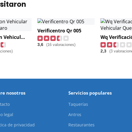
sitaron
Verificentro Qr 005
Verificacion Vehicular #36 Queretaro
3,6
(16 valoraciones)
2,3
aciones)
(3 valoracion
re nosotros
Servicios populares
tacto
Taquerías
o legal
Antros
ítica de privacidad
Restaurantes