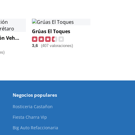
Grúas El Toques
Wq Verificación Vehicular Querétaro
3,6
(407 valoraciones)
es)
Negocios populares
Rosticeria Castañon
Fiesta Charra Vip
Big Auto Refaccionaria