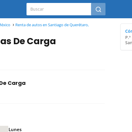
México
Renta de autos en Santiago de Querétaro,
Cóm
P.º
as De Carga
San
 De Carga
Lunes