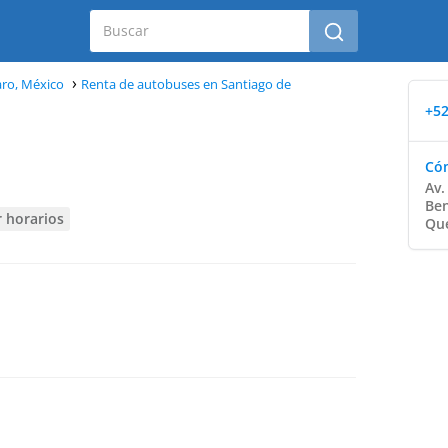
ro, México
Renta de autobuses en Santiago de
+52
Cóm
Av.
Ben
r horarios
Que