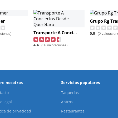
er
Transporte A Conciertos Desde Querétaro
0,0
aciones)
(0 valoracion
4,4
(56 valoraciones)
re nosotros
Servicios populares
tacto
Taquerías
o legal
Antros
ítica de privacidad
Restaurantes