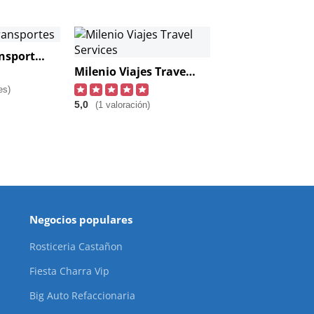
Grupo Rg Transportes
Milenio Viajes Travel Services
es)
5,0
(1 valoración)
Negocios populares
Rosticeria Castañon
Fiesta Charra Vip
Big Auto Refaccionaria