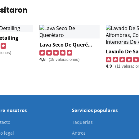
sitaron
etailing
Lava Seco De Querétaro
ciones)
4,8
(19 valoraciones)
4,9
(11 valoracio
re nosotros
Servicios populares
tacto
Taquerías
o legal
Antros