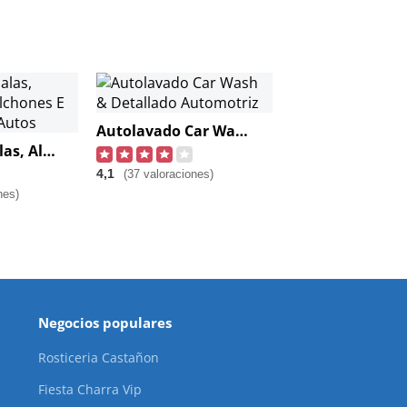
Autolavado Car Wash & Detallado Automotriz
Lavado De Salas, Alfombras, Colchones E Interiores De Autos
4,1
(37 valoraciones)
nes)
Negocios populares
Rosticeria Castañon
Fiesta Charra Vip