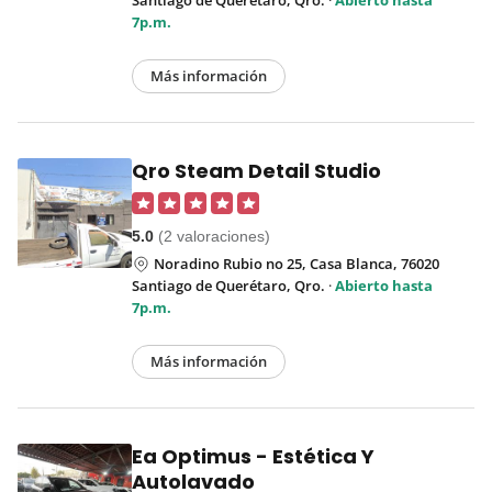
7p.m.
Más información
Qro Steam Detail Studio
5.0
(2 valoraciones)
Noradino Rubio no 25, Casa Blanca, 76020
Santiago de Querétaro, Qro.
·
Abierto hasta
7p.m.
Más información
Ea Optimus - Estética Y
Autolavado