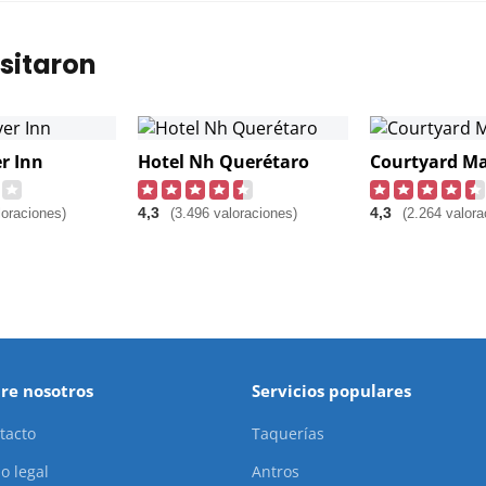
sitaron
er Inn
Hotel Nh Querétaro
Courtyard Ma
4,3
4,3
loraciones)
(3.496 valoraciones)
(2.264 valora
re nosotros
Servicios populares
tacto
Taquerías
o legal
Antros