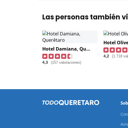
Las personas también vi
Hotel Oliv
Hotel Damiana, Querétaro
4,2
(1.718 va
4,3
(157 valoraciones)
Sob
Con
Avis