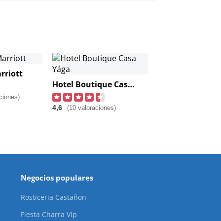
rriott
Hotel Boutique Casa Yága
ciones)
4,6
(10 valoraciones)
Negocios populares
Rosticeria Castañon
Fiesta Charra Vip