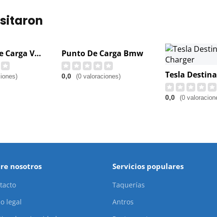
sitaron
Estación De Carga Vemo
Punto De Carga Bmw
0,0
ciones)
(0 valoraciones)
0,0
(0 valoracion
re nosotros
Servicios populares
tacto
Taquerías
o legal
Antros