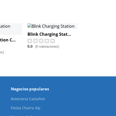
Blink Charging Station
Tesla Destination Charger
0,0
(0 valoraciones)
es)
Negocios populares
Rosticeria Castañon
Fiesta Charra Vip