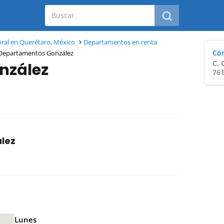
ral en Querétaro, México
Departamentos en renta
Cóm
Departamentos González
C. 
nzález
761
lez
Lunes