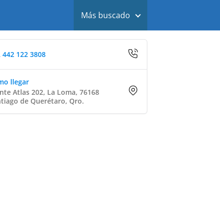
Más buscado
 442 122 3808
o llegar
te Atlas 202, La Loma, 76168
tiago de Querétaro, Qro.