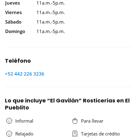
Jueves
11a.m.-5p.m.
Viernes
11a.m.-5p.m.
Sábado
11a.m.-5p.m.
Domingo
11a.m.-5p.m.
Teléfono
+52 442 226 3236
Lo que incluye “El Gavilán” Rosticerias en El
Pueblito
Informal
Para llevar
Relajado
Tarjetas de crédito