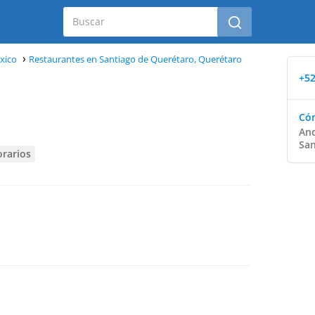
xico
Restaurantes en Santiago de Querétaro, Querétaro
+52
Cóm
And
San
orarios