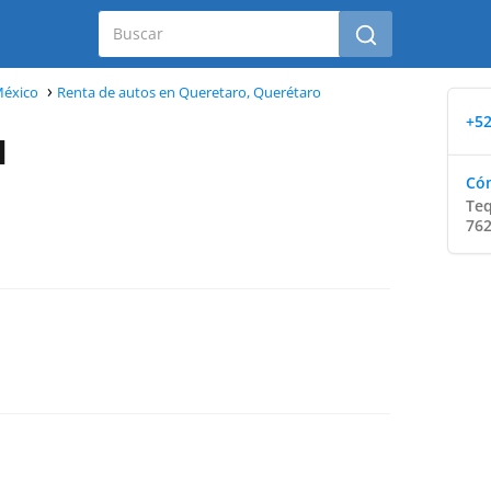
México
Renta de autos en Queretaro, Querétaro
+52
l
Cóm
Teq
762