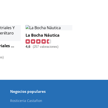
La Bocha Náutica
Grúas Industriales Y Maniobras Querétaro Gmti
4,6
(257 valoraciones)
es)
Negocios populares
Rosticeria Castañon