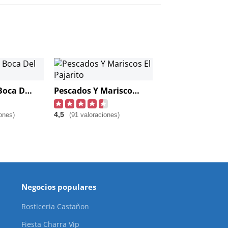
Marisquería Boca Del Río
Pescados Y Mariscos El Pajarito
4,5
ones)
(91 valoraciones)
Negocios populares
Rosticeria Castañon
Fiesta Charra Vip