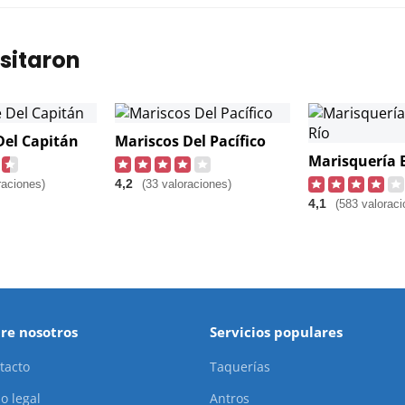
sitaron
Del Capitán
Mariscos Del Pacífico
4,2
raciones)
(33 valoraciones)
4,1
(583 valoraci
re nosotros
Servicios populares
tacto
Taquerías
o legal
Antros