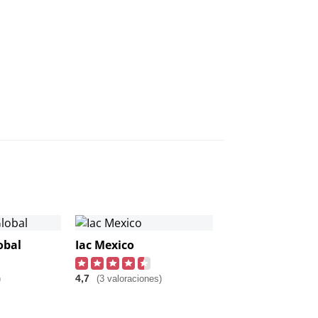
obal
Iac Mexico
4,7
)
(3 valoraciones)