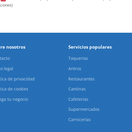
aciones)
re nosotros
Servicios populares
tacto
Taquerías
o legal
Antros
ítica de privacidad
Restaurantes
tica de cookies
Cantinas
ega tu negocio
Cafeterías
Supermercados
Carnicerías