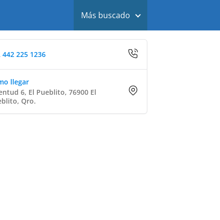
Más buscado
 442 225 1236
o llegar
entud 6, El Pueblito, 76900 El
blito, Qro.