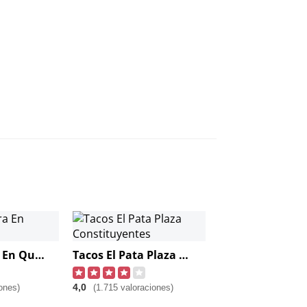
Tacos Sonora En Querétaro
Tacos El Pata Plaza Constituyentes
4,0
ones)
(1.715 valoraciones)