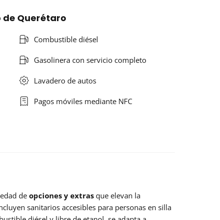
o de Querétaro
Combustible diésel
Gasolinera con servicio completo
Lavadero de autos
Pagos móviles mediante NFC
riedad de
opciones y extras
que elevan la
ncluyen sanitarios accesibles para personas en silla
stible diésel y libre de etanol, se adapta a