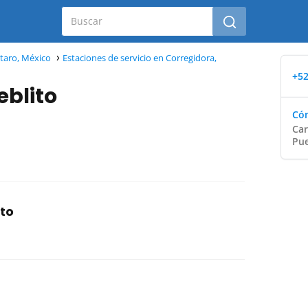
étaro, México
Estaciones de servicio en Corregidora,
+52
eblito
Cóm
Car
Pue
ito