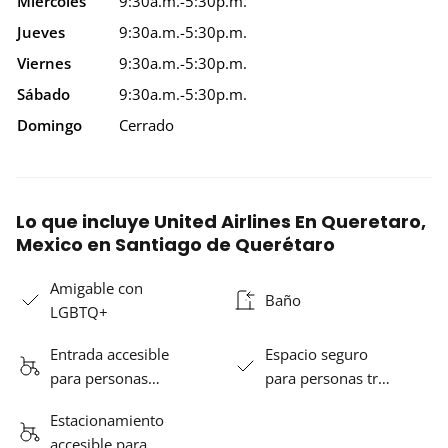
Miércoles
9:30a.m.-5:30p.m.
Jueves
9:30a.m.-5:30p.m.
Viernes
9:30a.m.-5:30p.m.
Sábado
9:30a.m.-5:30p.m.
Domingo
Cerrado
Lo que incluye United Airlines En Queretaro,
Mexico en Santiago de Querétaro
Amigable con
Baño
LGBTQ+
Entrada accesible
Espacio seguro
para personas…
para personas tr…
Estacionamiento
accesible para …