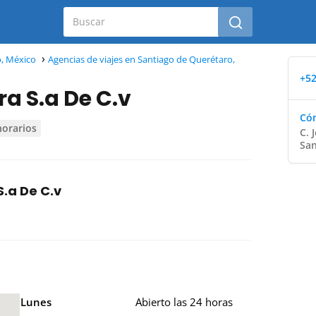
o, México
Agencias de viajes en Santiago de Querétaro,
+52
a S.a De C.v
Cóm
horarios
C. 
San
.a De C.v
Lunes
Abierto las 24 horas