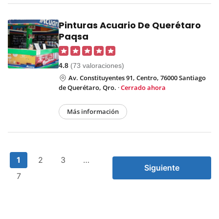
Pinturas Acuario De Querétaro
Paqsa
4.8
(73 valoraciones)
Av. Constituyentes 91, Centro, 76000 Santiago
de Querétaro, Qro.
·
Cerrado ahora
Más información
1
2
3
…
Siguiente
7