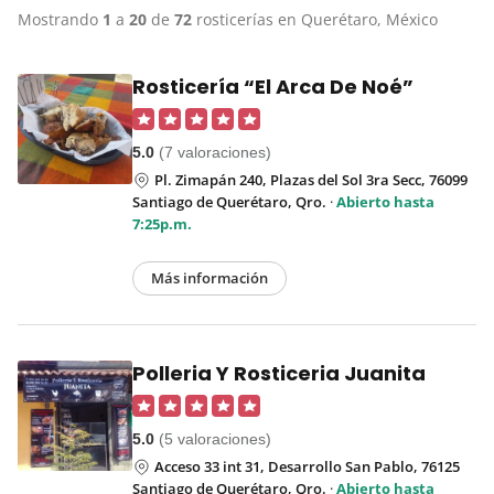
Mostrando
1
a
20
de
72
rosticerías en Querétaro, México
Rosticería “El Arca De Noé”
5.0
(7 valoraciones)
Pl. Zimapán 240, Plazas del Sol 3ra Secc, 76099
Santiago de Querétaro, Qro.
·
Abierto hasta
7:25p.m.
Más información
Polleria Y Rosticeria Juanita
5.0
(5 valoraciones)
Acceso 33 int 31, Desarrollo San Pablo, 76125
Santiago de Querétaro, Qro.
·
Abierto hasta